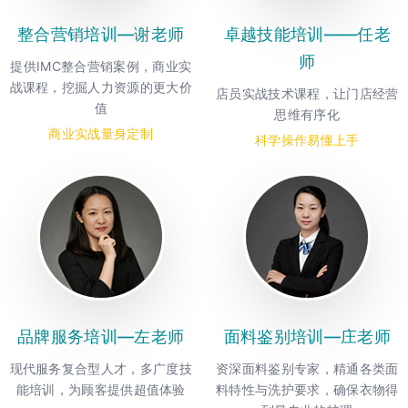
整合营销培训—谢老师
卓越技能培训——任老
师
提供IMC整合营销案例，商业实
战课程，挖掘人力资源的更大价
店员实战技术课程，让门店经营
值
思维有序化
商业实战量身定制
科学操作易懂上手
品牌服务培训—左老师
面料鉴别培训—庄老师
现代服务复合型人才，多广度技
资深面料鉴别专家，精通各类面
能培训，为顾客提供超值体验
料特性与洗护要求，确保衣物得